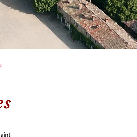
s
es
aint