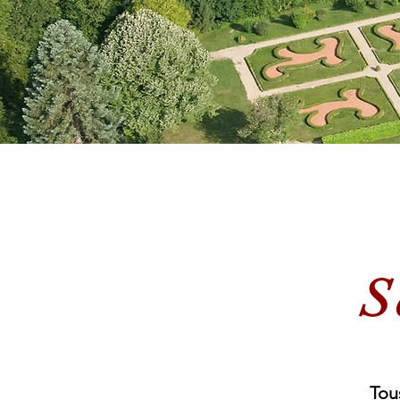
S
Tou