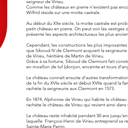
seigneur de Virieu.
Comme les châteaux en pierre n'existent pas enco
Wilfrid réside sur une motte castrale.
Au début du XIIe siècle, la motte castrale est pr
petit château en pierre. On peut voir les vestiges
présente les aspects architecturaux les plus ancien
Cependant, les constructions les plus imposantes 
que Siboud IV de Clermont acquiert la seigneurie
de Virieu, héritière de Martin de Virieu.
Grâce à sa fortune, Siboud de Clermont fait constr
en moellon de tuf (donjon, enceinte et tours d'ang
Le château connaît ensuite d'autres transformation
de la fin du XVIe siècle et début XVIIe quand la fa
rachète la seigneurie aux Clermont en 1573.
En 1874, Alphonse de Virieu qui habite le château 
rachète le château de Virieu qui revient ainsi dans 
Le château reste inhabité pendant 50 ans jusqu’en 
laquelle François-Henri de Virieu entreprend sa re
Sainte-Marie Perrin.