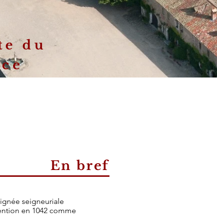
te du
nce
En bref
 lignée seigneuriale
t mention en 1042 comme