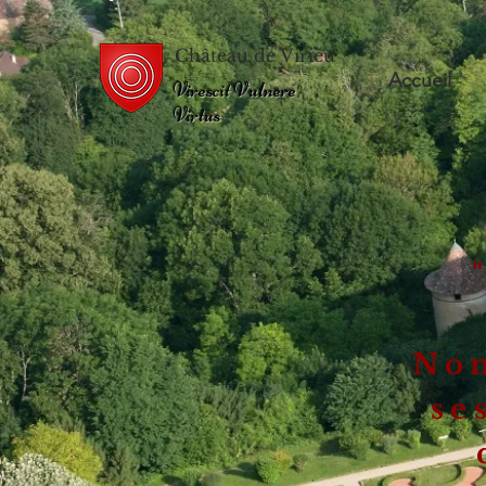
Château de Virieu
Accueil
Virescit Vulnere
Virtus
N
o
se