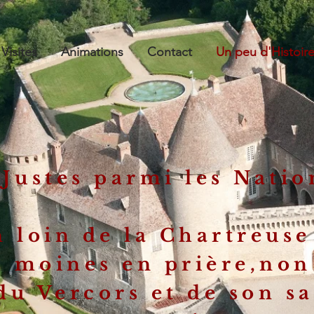
Visites
Animations
Contact
Un peu d'Histoir
"Justes parmi les Natio
n loin de la Chartreuse
s moines en prière,non
du Vercors et de son s