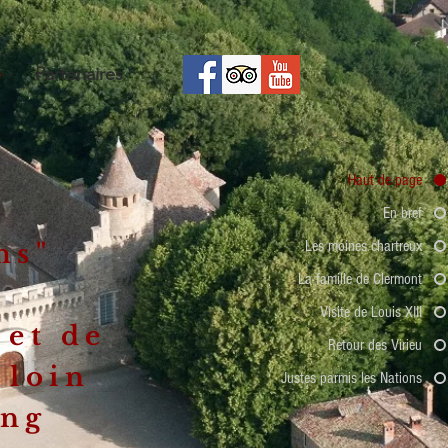
e
Partenaires
Haut de page
En bref
Les moines chartreux
ns"
La famille de Clermont
Visite de Louis XIII
 et de
Retour des Virieu
 loin
Justes parmis les Nations
ang