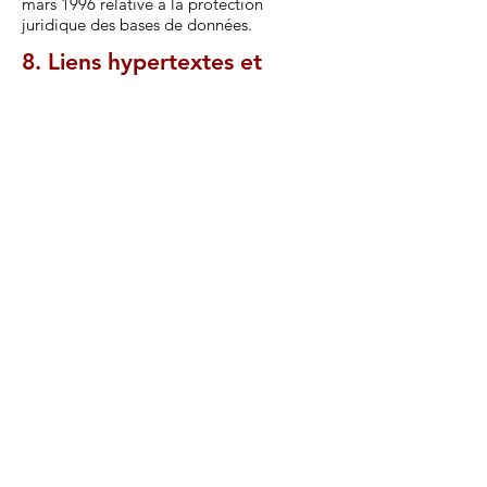
mars 1996 relative à la protection
juridique des bases de données.
8. Liens hypertextes et
cookies.
Le site
http://www.chateau-de-
virieu.com//
contient un certain nombre
de liens hypertextes vers d’autres sites,
mis en place avec l’autorisation du
Groupe communication "Château de
Virieu" . Cependant, Le Groupe
communication "Château de Virieu" n’a
pas la possibilité de vérifier le contenu
des sites ainsi visités, et n’assumera en
conséquence aucune responsabilité de ce
fait.
La navigation sur le site est susceptible de
provoquer l’installation de cookie(s) sur
l’ordinateur de l’utilisateur. Un cookie est
un fichier de petite taille, qui ne permet
pas l’identification de l’utilisateur, mais
qui enregistre des informations relatives à
la navigation d’un ordinateur sur un site.